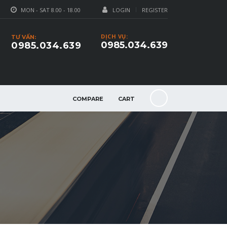
MON - SAT 8.00 - 18.00
LOGIN
REGISTER
DỊCH VỤ:
TƯ VẤN:
0985.034.639
0985.034.639
COMPARE
CART