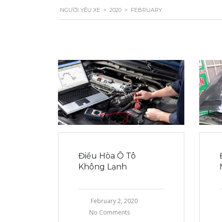
NGƯỜI YÊU XE
>
2020
>
FEBRUARY
Điều Hòa Ô Tô
Không Lạnh
February 2, 2020
No Comments