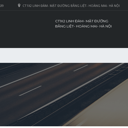
639
CT1X2 LINH ĐÀM- MẶT ĐƯỜNG BẰNG LIỆT- HOÀNG MAI- HÀ NỘI
CT1X2 LINH ĐÀM- MẶT ĐƯỜNG
BẰNG LIỆT- HOÀNG MAI- HÀ NỘI