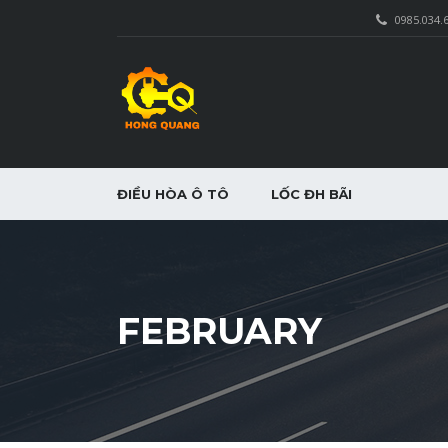
0985.034.
ĐIỀU HÒA Ô TÔ
LỐC ĐH BÃI
FEBRUARY