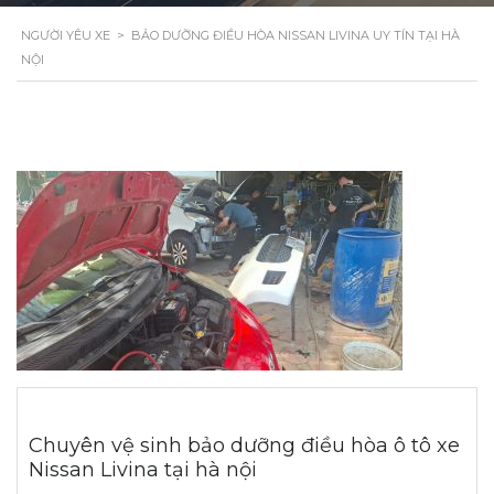
NGƯỜI YÊU XE
>
BẢO DƯỠNG ĐIỀU HÒA NISSAN LIVINA UY TÍN TẠI HÀ
NỘI
Chuyên vệ sinh bảo dưỡng điều hòa ô tô xe
Nissan Livina tại hà nội