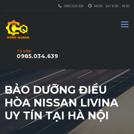
0985.034.639
MON - SAT 8.00 - 18.00
TƯ VẤN:
0985.034.639
BẢO DƯỠNG ĐIỀU
HÒA NISSAN LIVINA
UY TÍN TẠI HÀ NỘI