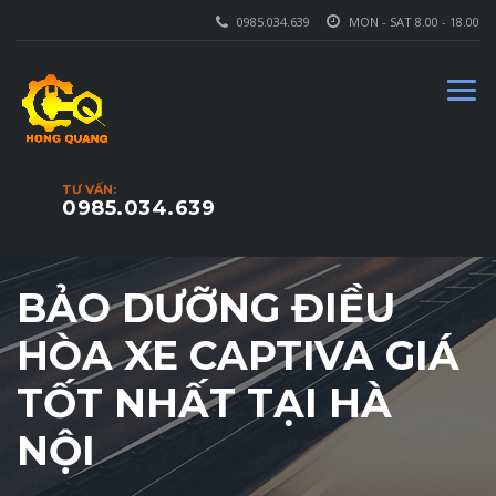
0985.034.639
MON - SAT 8.00 - 18.00
TƯ VẤN:
0985.034.639
BẢO DƯỠNG ĐIỀU
HÒA XE CAPTIVA GIÁ
TỐT NHẤT TẠI HÀ
NỘI