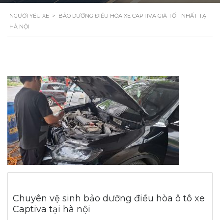
NGƯỜI YÊU XE
>
BẢO DƯỠNG ĐIỀU HÒA XE CAPTIVA GIÁ TỐT NHẤT TẠI
HÀ NỘI
Chuyên vệ sinh bảo dưỡng điều hòa ô tô xe
Captiva tại hà nội