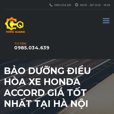
0985.034.639
MON - SAT 8.00 - 18.00
TƯ VẤN:
0985.034.639
BẢO DƯỠNG ĐIỀU
HÒA XE HONDA
ACCORD GIÁ TỐT
NHẤT TẠI HÀ NỘI