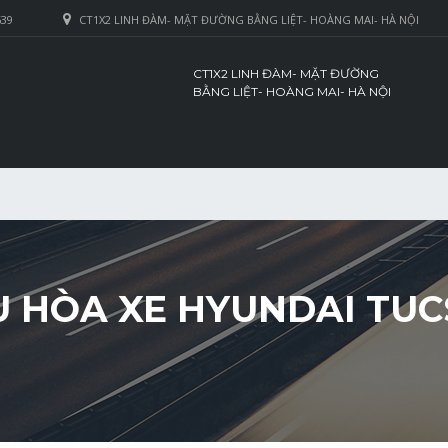
639
CT1X2 LINH ĐÀM- MẶT ĐƯỜNG BẰNG LIỆT- HOÀNG MAI- HÀ NỘI
CT1X2 LINH ĐÀM- MẶT ĐƯỜNG
BẰNG LIỆT- HOÀNG MAI- HÀ NỘI
 HÒA XE HYUNDAI TUC
I