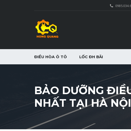
0985.034.
ĐIỀU HÒA Ô TÔ
LỐC ĐH BÃI
BẢO DƯỠNG ĐIỀU
NHẤT TẠI HÀ NỘ