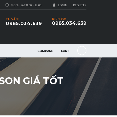
MON - SAT 8.00 - 18.00
LOGIN
REGISTER
DỊCH VỤ:
TƯ VẤN:
0985.034.639
0985.034.639
COMPARE
CART
SON GIÁ TỐT