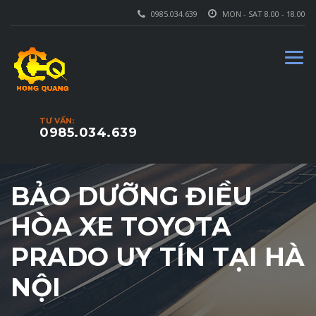
0985.034.639
MON - SAT 8.00 - 18.00
TƯ VẤN:
0985.034.639
BẢO DƯỠNG ĐIỀU
HÒA XE TOYOTA
PRADO UY TÍN TẠI HÀ
NỘI