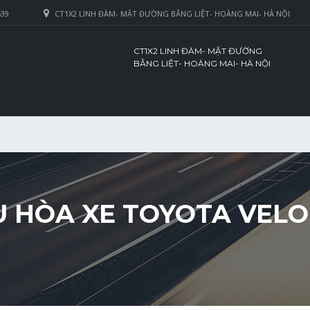
639
CT1X2 LINH ĐÀM- MẶT ĐƯỜNG BẰNG LIỆT- HOÀNG MAI- HÀ NỘI
CT1X2 LINH ĐÀM- MẶT ĐƯỜNG
BẰNG LIỆT- HOÀNG MAI- HÀ NỘI
 HÒA XE TOYOTA VELO