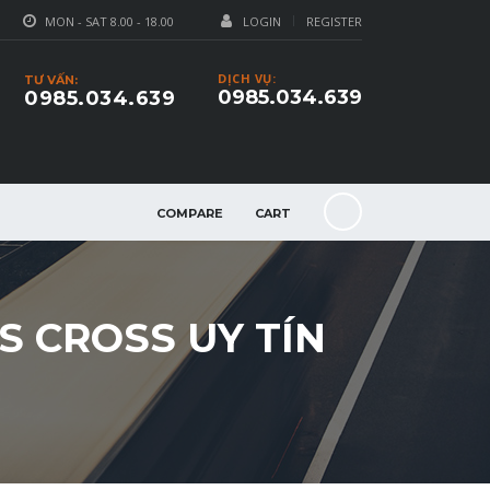
MON - SAT 8.00 - 18.00
LOGIN
REGISTER
DỊCH VỤ:
TƯ VẤN:
0985.034.639
0985.034.639
COMPARE
CART
S CROSS UY TÍN