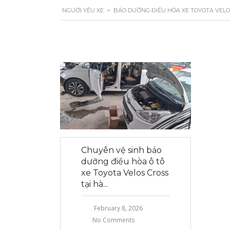
NGƯỜI YÊU XE
>
BẢO DƯỠNG ĐIỀU HÒA XE TOYOTA VELOS
Chuyên vệ sinh bảo
dưỡng điều hòa ô tô
xe Toyota Velos Cross
tại hà...
February 8, 2026
No Comments