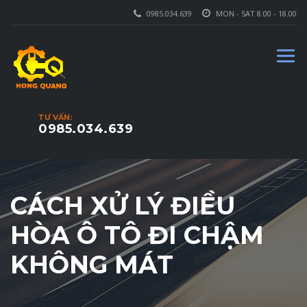
0985.034.639
MON - SAT 8.00 - 18.00
TƯ VẤN:
0985.034.639
CÁCH XỬ LÝ ĐIỀU
HÒA Ô TÔ ĐI CHẬM
KHÔNG MÁT