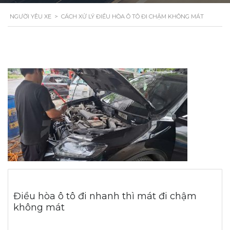
NGƯỜI YÊU XE
>
CÁCH XỬ LÝ ĐIỀU HÒA Ô TÔ ĐI CHẬM KHÔNG MÁT
Điều hòa ô tô đi nhanh thì mát đi chậm
không mát