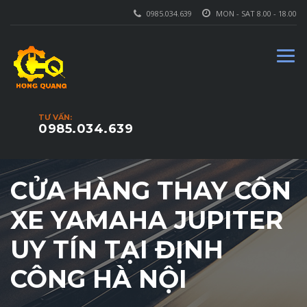
0985.034.639
MON - SAT 8.00 - 18.00
TƯ VẤN:
0985.034.639
CỬA HÀNG THAY CÔN
XE YAMAHA JUPITER
UY TÍN TẠI ĐỊNH
CÔNG HÀ NỘI