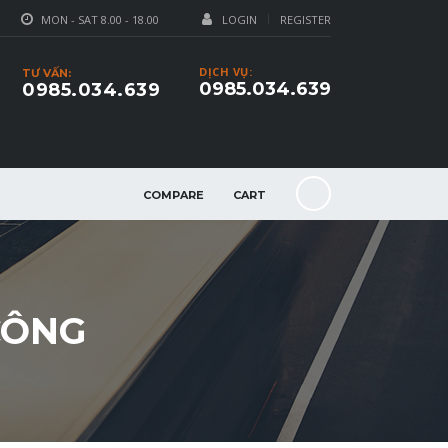
MON - SAT 8.00 - 18.00
LOGIN
REGISTER
DỊCH VỤ:
TƯ VẤN:
0985.034.639
0985.034.639
COMPARE
CART
CÔNG