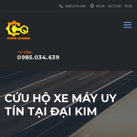
0985.034.639
MON - SAT 8.00 - 18.00
TƯ VẤN:
0985.034.639
CỨU HỘ XE MÁY UY
TÍN TẠI ĐẠI KIM