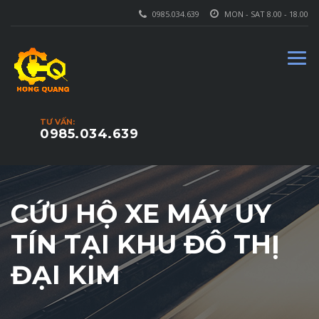
0985.034.639
MON - SAT 8.00 - 18.00
TƯ VẤN:
0985.034.639
CỨU HỘ XE MÁY UY
TÍN TẠI KHU ĐÔ THỊ
ĐẠI KIM