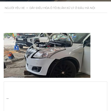
NGƯỜI YÊU XE
>
DÂY ĐIỀU HÒA Ô TÔ BỊ ẨM XỬ LÝ Ở ĐÂU HÀ NỘI
...