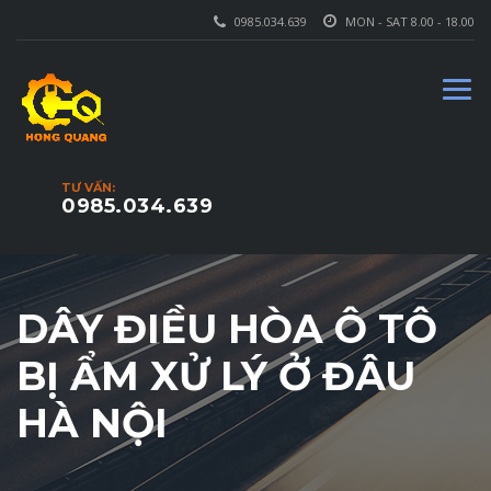
0985.034.639
MON - SAT 8.00 - 18.00
TƯ VẤN:
0985.034.639
DÂY ĐIỀU HÒA Ô TÔ
BỊ ẨM XỬ LÝ Ở ĐÂU
HÀ NỘI