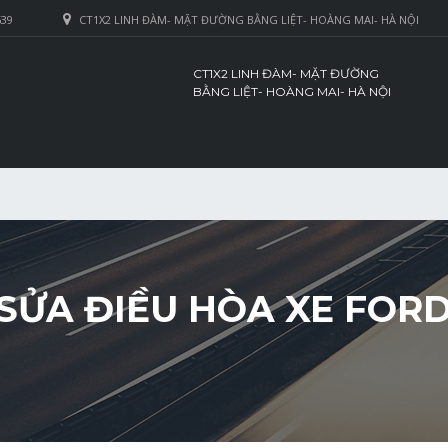
639
CT1X2 LINH ĐÀM- MẶT ĐƯỜNG BẰNG LIỆT- HOÀNG MAI- HÀ NỘI
CT1X2 LINH ĐÀM- MẶT ĐƯỜNG
BẰNG LIỆT- HOÀNG MAI- HÀ NỘI
 SỬA ĐIỀU HÒA XE FOR