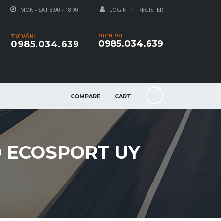
MON - SAT 8.00 - 18.00
LOGIN
REGISTER
DỊCH VỤ:
TƯ VẤN:
0985.034.639
0985.034.639
COMPARE
CART
D ECOSPORT UY