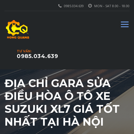
0985.034.639
MON - SAT 8.00 - 18.00
TƯ VẤN:
0985.034.639
ĐỊA CHỈ GARA SỬA
ĐIỀU HÒA Ô TÔ XE
SUZUKI XL7 GIÁ TỐT
NHẤT TẠI HÀ NỘI