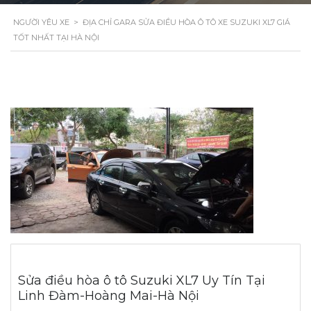
NGƯỜI YÊU XE
>
ĐỊA CHỈ GARA SỬA ĐIỀU HÒA Ô TÔ XE SUZUKI XL7 GIÁ
TỐT NHẤT TẠI HÀ NỘI
Sửa điều hòa ô tô Suzuki XL7 Uy Tín Tại
Linh Đàm-Hoàng Mai-Hà Nội