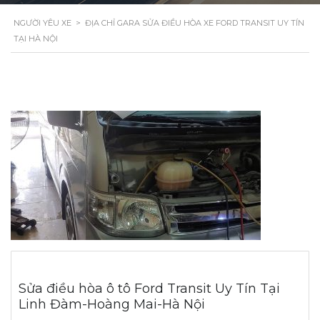
NGƯỜI YÊU XE
>
ĐỊA CHỈ GARA SỬA ĐIỀU HÒA XE FORD TRANSIT UY TÍN
TẠI HÀ NỘI
Sửa điều hòa ô tô Ford Transit Uy Tín Tại
Linh Đàm-Hoàng Mai-Hà Nội