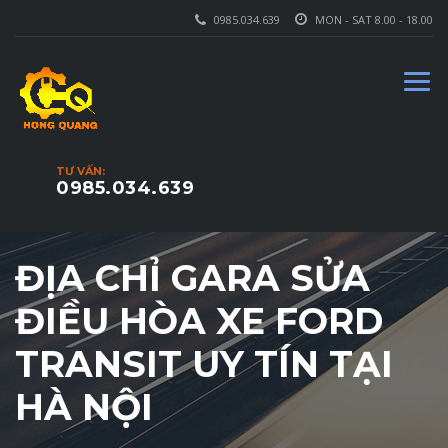
0985.034.639
MON - SAT 8.00 - 18.00
TƯ VẤN:
0985.034.639
ĐỊA CHỈ GARA SỬA
ĐIỀU HÒA XE FORD
TRANSIT UY TÍN TẠI
HÀ NỘI