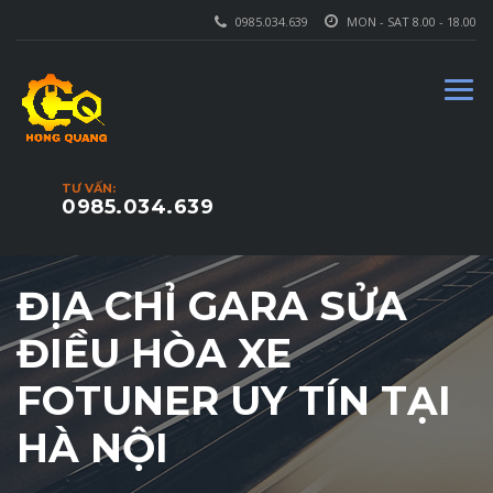
0985.034.639
MON - SAT 8.00 - 18.00
TƯ VẤN:
0985.034.639
ĐỊA CHỈ GARA SỬA
ĐIỀU HÒA XE
FOTUNER UY TÍN TẠI
HÀ NỘI