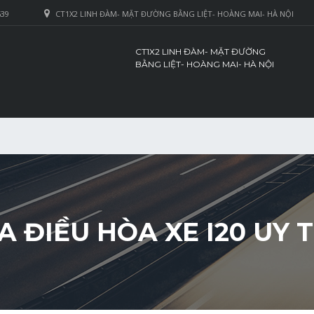
639
CT1X2 LINH ĐÀM- MẶT ĐƯỜNG BẰNG LIỆT- HOÀNG MAI- HÀ NỘI
CT1X2 LINH ĐÀM- MẶT ĐƯỜNG
BẰNG LIỆT- HOÀNG MAI- HÀ NỘI
A ĐIỀU HÒA XE I20 UY T