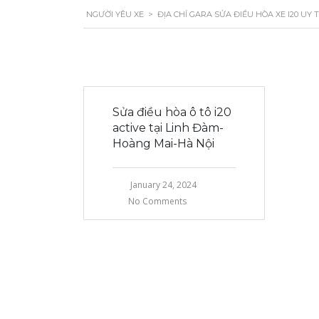
NGƯỜI YÊU XE
>
ĐỊA CHỈ GARA SỬA ĐIỀU HÒA XE I20 UY T
Sửa điều hòa ô tô i20
active tại Linh Đàm-
Hoàng Mai-Hà Nội
January 24, 2024
No Comments