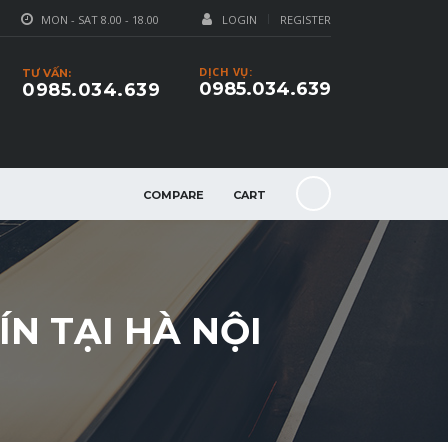
MON - SAT 8.00 - 18.00
LOGIN
REGISTER
DỊCH VỤ:
TƯ VẤN:
0985.034.639
0985.034.639
COMPARE
CART
ÍN TẠI HÀ NỘI