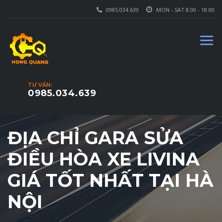
0985.034.639
MON - SAT 8.00 - 18.00
TƯ VẤN:
0985.034.639
ĐỊA CHỈ GARA SỬA
ĐIỀU HÒA XE LIVINA
GIÁ TỐT NHẤT TẠI HÀ
NỘI