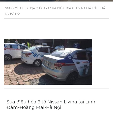
NGƯỜI YÊU XE
>
ĐỊA CHỈ GARA SỬA ĐIỀU HÒA XE LIVINA GIÁ TỐT NHẤT
TẠI HÀ NỘI
Sửa điều hòa ô tô Nissan Livina tại Linh
Đàm-Hoàng Mai-Hà Nội