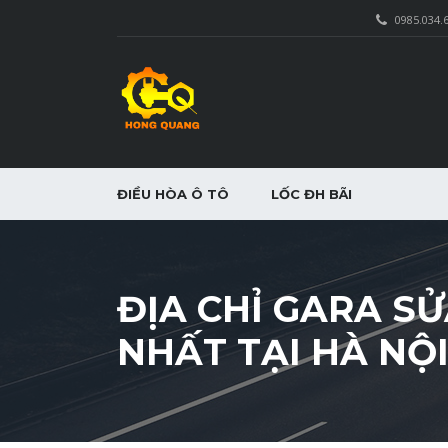
0985.034.
ĐIỀU HÒA Ô TÔ
LỐC ĐH BÃI
ĐỊA CHỈ GARA S
NHẤT TẠI HÀ NỘ