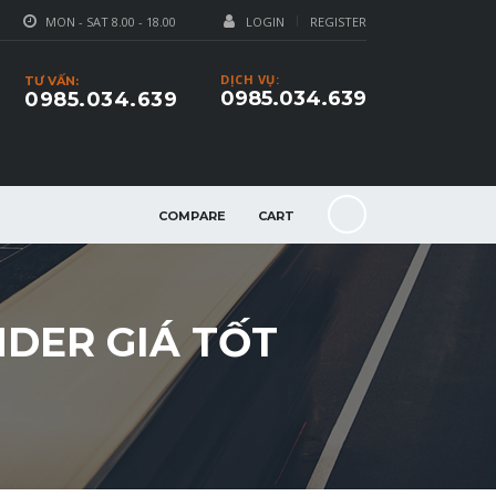
MON - SAT 8.00 - 18.00
LOGIN
REGISTER
DỊCH VỤ:
TƯ VẤN:
0985.034.639
0985.034.639
COMPARE
CART
NDER GIÁ TỐT