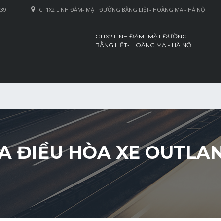
639
CT1X2 LINH ĐÀM- MẶT ĐƯỜNG BẰNG LIỆT- HOÀNG MAI- HÀ NỘI
CT1X2 LINH ĐÀM- MẶT ĐƯỜNG
BẰNG LIỆT- HOÀNG MAI- HÀ NỘI
ỬA ĐIỀU HÒA XE OUTLA
I