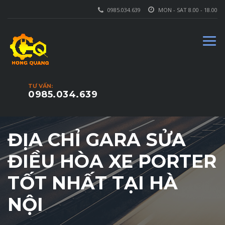
0985.034.639
MON - SAT 8.00 - 18.00
TƯ VẤN:
0985.034.639
ĐỊA CHỈ GARA SỬA
ĐIỀU HÒA XE PORTER
TỐT NHẤT TẠI HÀ
NỘI