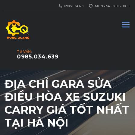
0985.034.639
MON - SAT 8.00 - 18.00
TƯ VẤN:
0985.034.639
ĐỊA CHỈ GARA SỬA
ĐIỀU HÒA XE SUZUKI
CARRY GIÁ TỐT NHẤT
TẠI HÀ NỘI