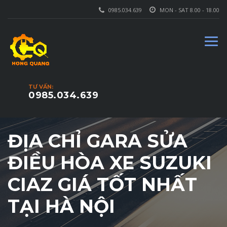
0985.034.639
MON - SAT 8.00 - 18.00
TƯ VẤN:
0985.034.639
ĐỊA CHỈ GARA SỬA
ĐIỀU HÒA XE SUZUKI
CIAZ GIÁ TỐT NHẤT
TẠI HÀ NỘI