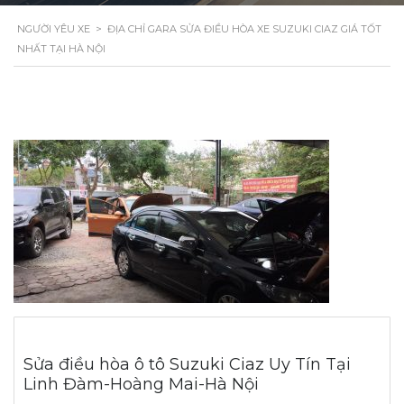
NGƯỜI YÊU XE
>
ĐỊA CHỈ GARA SỬA ĐIỀU HÒA XE SUZUKI CIAZ GIÁ TỐT
NHẤT TẠI HÀ NỘI
Sửa điều hòa ô tô Suzuki Ciaz Uy Tín Tại
Linh Đàm-Hoàng Mai-Hà Nội