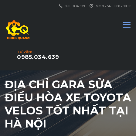
0985.034.639
MON - SAT 8.00 - 18.00
TƯ VẤN:
0985.034.639
ĐỊA CHỈ GARA SỬA
ĐIỀU HÒA XE TOYOTA
VELOS TỐT NHẤT TẠI
HÀ NỘI