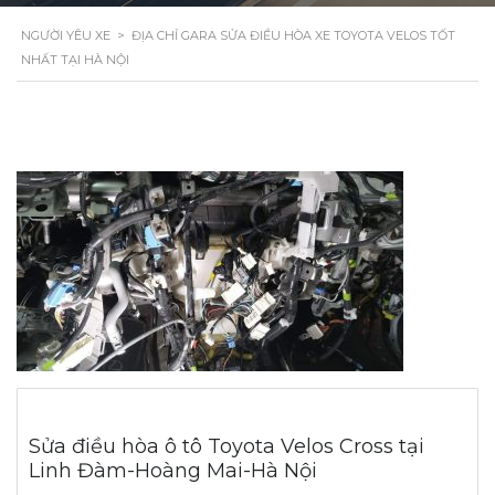
NGƯỜI YÊU XE
>
ĐỊA CHỈ GARA SỬA ĐIỀU HÒA XE TOYOTA VELOS TỐT
NHẤT TẠI HÀ NỘI
Sửa điều hòa ô tô Toyota Velos Cross tại
Linh Đàm-Hoàng Mai-Hà Nội