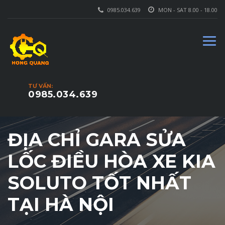
0985.034.639
MON - SAT 8.00 - 18.00
TƯ VẤN:
0985.034.639
ĐỊA CHỈ GARA SỬA
LỐC ĐIỀU HÒA XE KIA
SOLUTO TỐT NHẤT
TẠI HÀ NỘI