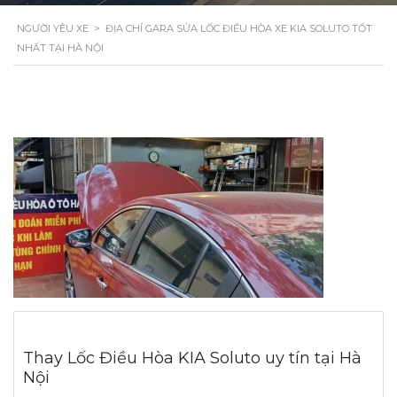
NGƯỜI YÊU XE
>
ĐỊA CHỈ GARA SỬA LỐC ĐIỀU HÒA XE KIA SOLUTO TỐT
NHẤT TẠI HÀ NỘI
Thay Lốc Điều Hòa KIA Soluto uy tín tại Hà
Nội