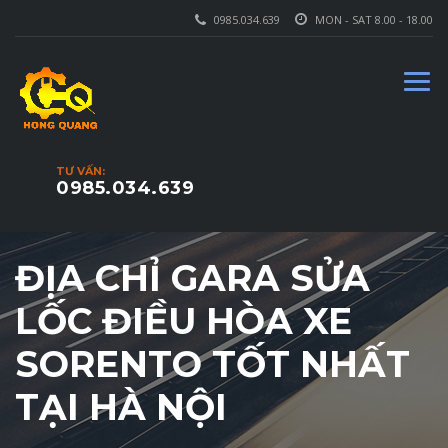
0985.034.639
MON - SAT 8.00 - 18.00
TƯ VẤN:
0985.034.639
ĐỊA CHỈ GARA SỬA
LỐC ĐIỀU HÒA XE
SORENTO TỐT NHẤT
TẠI HÀ NỘI