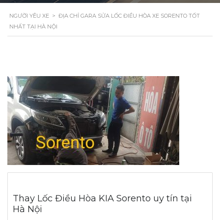
NGƯỜI YÊU XE
>
ĐỊA CHỈ GARA SỬA LỐC ĐIỀU HÒA XE SORENTO TỐT
NHẤT TẠI HÀ NỘI
Thay Lốc Điều Hòa KIA Sorento uy tín tại
Hà Nội