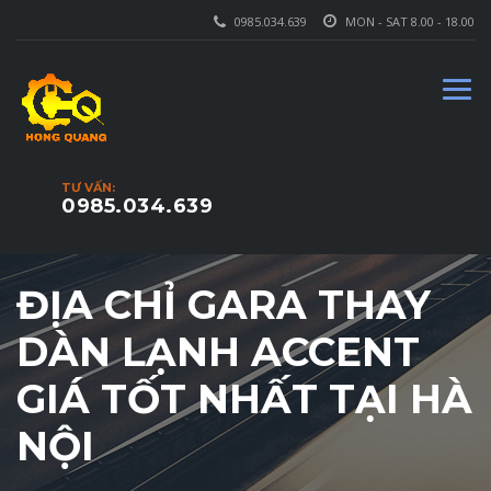
0985.034.639
MON - SAT 8.00 - 18.00
TƯ VẤN:
0985.034.639
ĐỊA CHỈ GARA THAY
DÀN LẠNH ACCENT
GIÁ TỐT NHẤT TẠI HÀ
NỘI