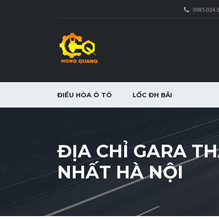
0985.034.
ĐIỀU HÒA Ô TÔ
LỐC ĐH BÃI
ĐỊA CHỈ GARA T
NHẤT HÀ NỘI