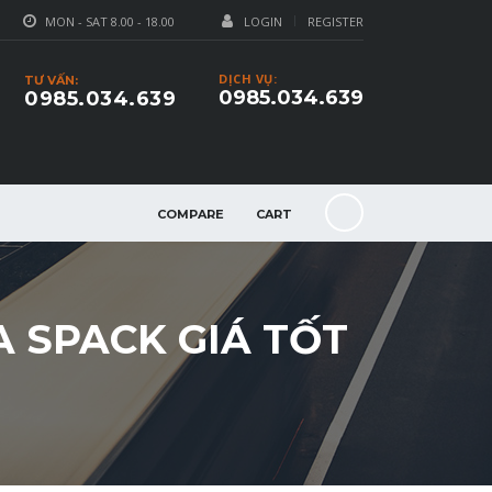
MON - SAT 8.00 - 18.00
LOGIN
REGISTER
DỊCH VỤ:
TƯ VẤN:
0985.034.639
0985.034.639
COMPARE
CART
A SPACK GIÁ TỐT