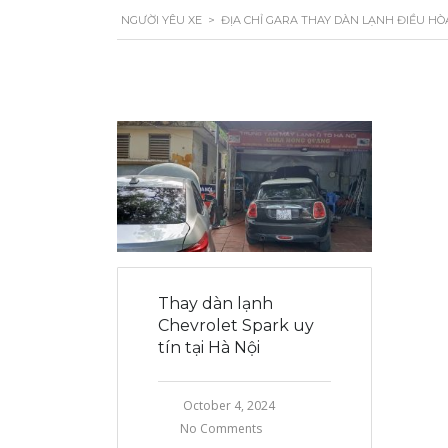
NGƯỜI YÊU XE
>
ĐỊA CHỈ GARA THAY DÀN LẠNH ĐIỀU HÒ
Thay dàn lạnh
Chevrolet Spark uy
tín tại Hà Nội
October 4, 2024
No Comments