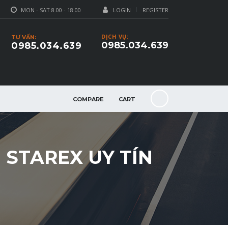
MON - SAT 8.00 - 18.00
LOGIN
REGISTER
DỊCH VỤ:
TƯ VẤN:
0985.034.639
0985.034.639
COMPARE
CART
 STAREX UY TÍN