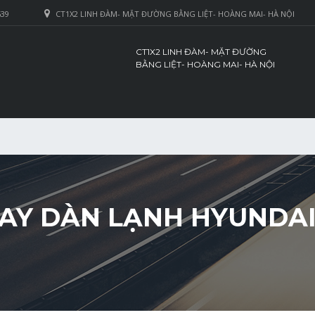
639
CT1X2 LINH ĐÀM- MẶT ĐƯỜNG BẰNG LIỆT- HOÀNG MAI- HÀ NỘI
CT1X2 LINH ĐÀM- MẶT ĐƯỜNG
BẰNG LIỆT- HOÀNG MAI- HÀ NỘI
HAY DÀN LẠNH HYUNDAI