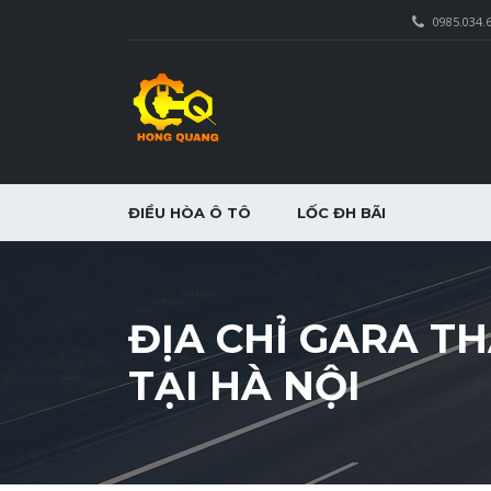
0985.034.
ĐIỀU HÒA Ô TÔ
LỐC ĐH BÃI
ĐỊA CHỈ GARA T
TẠI HÀ NỘI