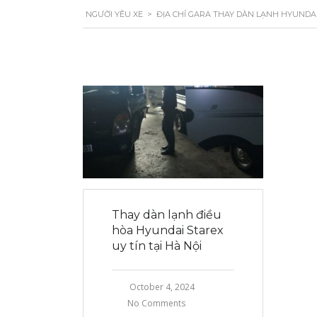
NGƯỜI YÊU XE
>
ĐỊA CHỈ GARA THAY DÀN LẠNH HYUNDAI 
Thay dàn lạnh điều
hòa Hyundai Starex
uy tín tại Hà Nội
October 4, 2024
No Comments