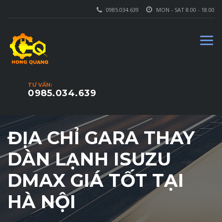
0985.034.639
MON - SAT 8.00 - 18.00
TƯ VẤN:
0985.034.639
ĐỊA CHỈ GARA THAY
DÀN LẠNH ISUZU
DMAX GIÁ TỐT TẠI
HÀ NỘI