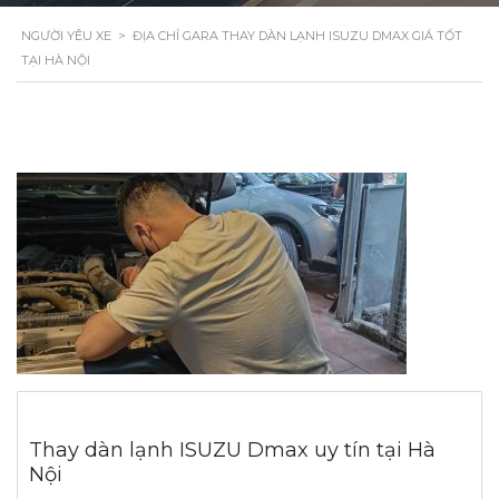
NGƯỜI YÊU XE
>
ĐỊA CHỈ GARA THAY DÀN LẠNH ISUZU DMAX GIÁ TỐT
TẠI HÀ NỘI
Thay dàn lạnh ISUZU Dmax uy tín tại Hà
Nội