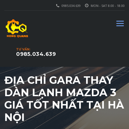
0985.034.639
MON - SAT 8.00 - 18.00
TƯ VẤN:
0985.034.639
ĐỊA CHỈ GARA THAY
DÀN LẠNH MAZDA 3
GIÁ TỐT NHẤT TẠI HÀ
NỘI