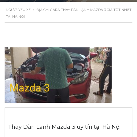
NGƯỜI YÊU XE
>
ĐỊA CHỈ GARA THAY DÀN LẠNH MAZDA 3 GIÁ TỐT NHẤT
TẠI HÀ NỘI
Thay Dàn Lạnh Mazda 3 uy tín tại Hà Nội