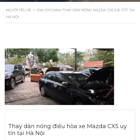
NGƯỜI YÊU XE
>
ĐỊA CHỈ GARA THAY DÀN NÓNG MAZDA CX5 GIÁ TỐT TẠI
HÀ NỘI
Thay dàn nóng điều hòa xe Mazda CX5 uy
tín tại Hà Nội