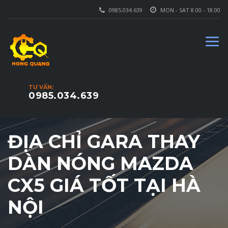
0985.034.639
MON - SAT 8.00 - 18.00
TƯ VẤN:
0985.034.639
ĐỊA CHỈ GARA THAY
DÀN NÓNG MAZDA
CX5 GIÁ TỐT TẠI HÀ
NỘI