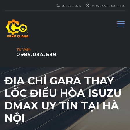
0985.034.639
MON - SAT 8.00 - 18.00
TƯ VẤN:
0985.034.639
ĐỊA CHỈ GARA THAY
LỐC ĐIỀU HÒA ISUZU
DMAX UY TÍN TẠI HÀ
NỘI