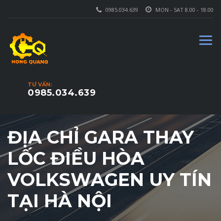
0985.034.639
MON - SAT 8.00 - 18.00
TƯ VẤN:
0985.034.639
ĐỊA CHỈ GARA THAY
LỐC ĐIỀU HÒA
VOLKSWAGEN UY TÍN
TẠI HÀ NỘI