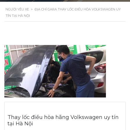
NGƯỜI YÊU XE
>
ĐỊA CHỈ GARA THAY LỐC ĐIỀU HÒA VOLKSWAGEN UY
TÍN TẠI HÀ NỘI
Thay lốc điều hòa hãng Volkswagen uy tín
tại Hà Nội