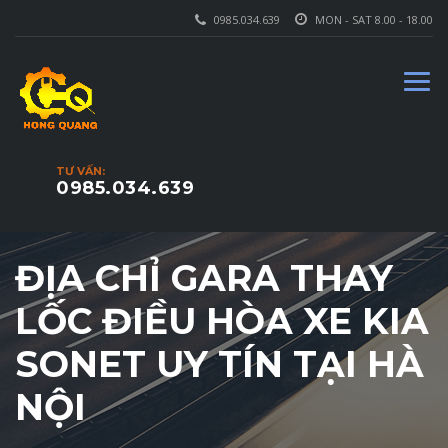
0985.034.639
MON - SAT 8.00 - 18.00
TƯ VẤN:
0985.034.639
ĐỊA CHỈ GARA THAY
LỐC ĐIỀU HÒA XE KIA
SONET UY TÍN TẠI HÀ
NỘI