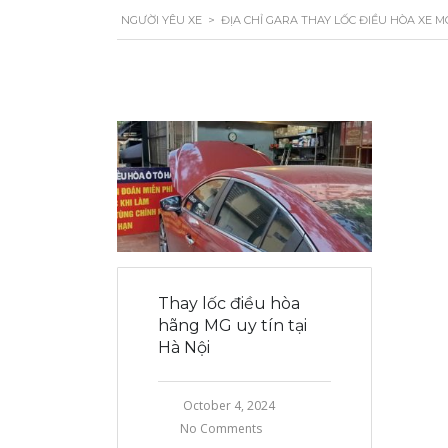
NGƯỜI YÊU XE
>
ĐỊA CHỈ GARA THAY LỐC ĐIỀU HÒA XE MG
Thay lốc điều hòa
hãng MG uy tín tại
Hà Nội
October 4, 2024
No Comments