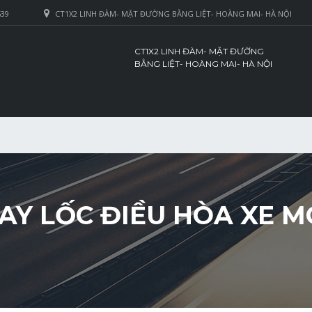
639
CT1X2 LINH ĐÀM- MẶT ĐƯỜNG BẰNG LIỆT- HOÀNG MAI- HÀ NỘI
CT1X2 LINH ĐÀM- MẶT ĐƯỜNG
BẰNG LIỆT- HOÀNG MAI- HÀ NỘI
AY LỐC ĐIỀU HÒA XE MG