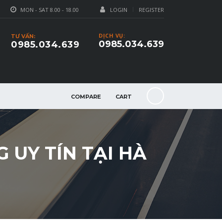
MON - SAT 8.00 - 18.00
LOGIN
REGISTER
DỊCH VỤ:
TƯ VẤN:
0985.034.639
0985.034.639
COMPARE
CART
 UY TÍN TẠI HÀ