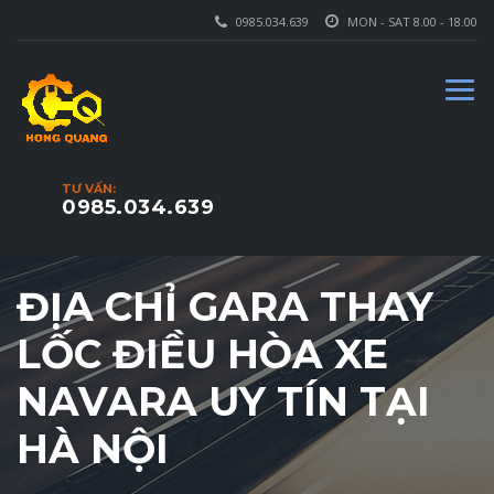
0985.034.639
MON - SAT 8.00 - 18.00
TƯ VẤN:
0985.034.639
ĐỊA CHỈ GARA THAY
LỐC ĐIỀU HÒA XE
NAVARA UY TÍN TẠI
HÀ NỘI