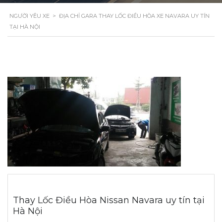
NGƯỜI YÊU XE
>
ĐỊA CHỈ GARA THAY LỐC ĐIỀU HÒA XE NAVARA UY TÍN
TẠI HÀ NỘI
Thay Lốc Điều Hòa Nissan Navara uy tín tại
Hà Nội