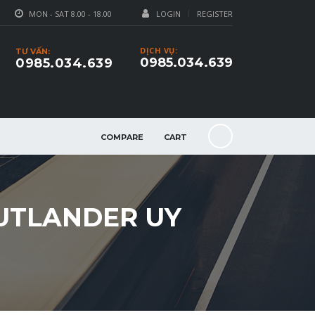
MON - SAT 8.00 - 18.00
LOGIN
REGISTER
DỊCH VỤ:
TƯ VẤN:
0985.034.639
0985.034.639
COMPARE
CART
OUTLANDER UY