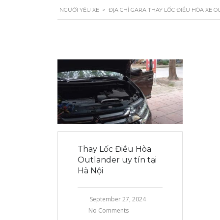
NGƯỜI YÊU XE
>
ĐỊA CHỈ GARA THAY LỐC ĐIỀU HÒA XE O
Thay Lốc Điều Hòa
Outlander uy tín tại
Hà Nội
September 27, 2024
No Comments