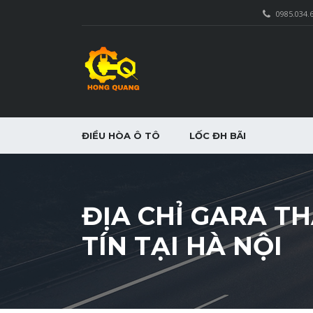
0985.034.
ĐIỀU HÒA Ô TÔ
LỐC ĐH BÃI
ĐỊA CHỈ GARA T
TÍN TẠI HÀ NỘI