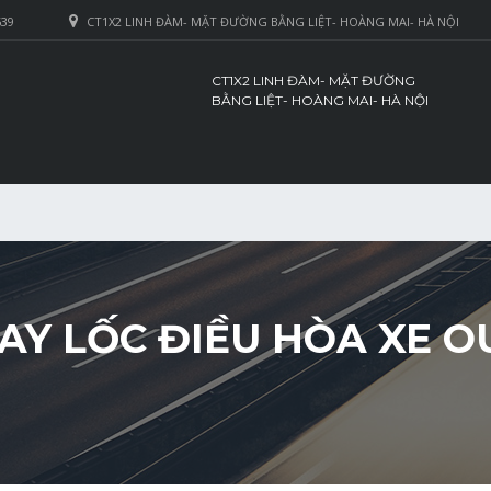
639
CT1X2 LINH ĐÀM- MẶT ĐƯỜNG BẰNG LIỆT- HOÀNG MAI- HÀ NỘI
CT1X2 LINH ĐÀM- MẶT ĐƯỜNG
BẰNG LIỆT- HOÀNG MAI- HÀ NỘI
HAY LỐC ĐIỀU HÒA XE 