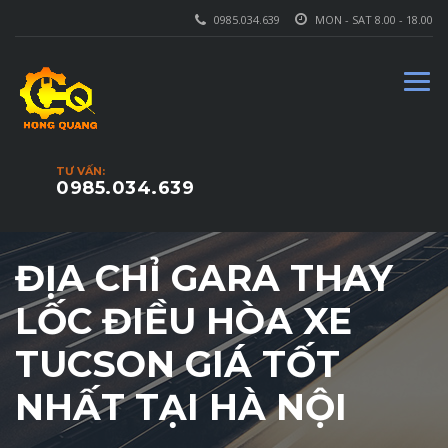
0985.034.639
MON - SAT 8.00 - 18.00
TƯ VẤN:
0985.034.639
ĐỊA CHỈ GARA THAY
LỐC ĐIỀU HÒA XE
TUCSON GIÁ TỐT
NHẤT TẠI HÀ NỘI