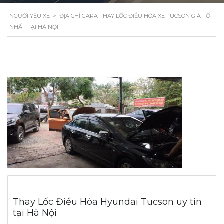
NGƯỜI YÊU XE
>
ĐỊA CHỈ GARA THAY LỐC ĐIỀU HÒA XE TUCSON GIÁ TỐT
NHẤT TẠI HÀ NỘI
Thay Lốc Điều Hòa Hyundai Tucson uy tín
tại Hà Nội