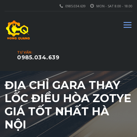
0985.034.639
MON - SAT 8.00 - 18.00
TƯ VẤN:
0985.034.639
ĐỊA CHỈ GARA THAY
LỐC ĐIỀU HÒA ZOTYE
GIÁ TỐT NHẤT HÀ
NỘI