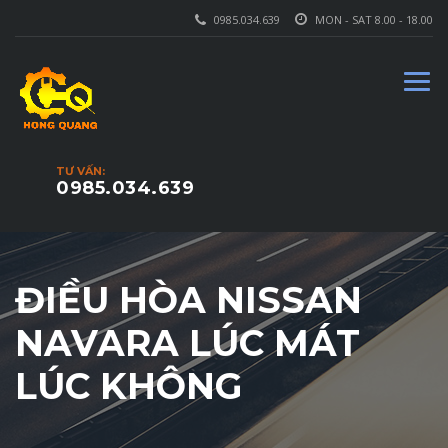
0985.034.639
MON - SAT 8.00 - 18.00
TƯ VẤN:
0985.034.639
ĐIỀU HÒA NISSAN
NAVARA LÚC MÁT
LÚC KHÔNG