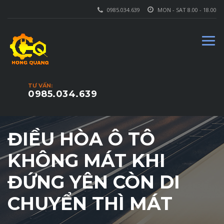
0985.034.639
MON - SAT 8.00 - 18.00
TƯ VẤN:
0985.034.639
ĐIỀU HÒA Ô TÔ
KHÔNG MÁT KHI
ĐỨNG YÊN CÒN DI
CHUYỂN THÌ MÁT