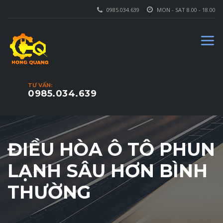
0985.034.639
MON - SAT 8.00 - 18.00
TƯ VẤN:
0985.034.639
ĐIỀU HÒA Ô TÔ PHUN
LẠNH SÂU HƠN BÌNH
THƯỜNG