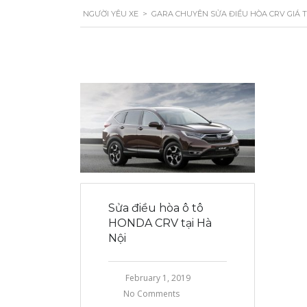
NGƯỜI YÊU XE
>
GARA CHUYÊN SỬA ĐIỀU HÒA CRV GIÁ T
Sửa điều hòa ô tô
HONDA CRV tại Hà
Nội
February 1, 2019
No Comments