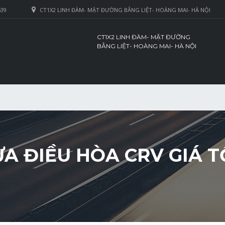
639
CT1X2 LINH ĐÀM- MẶT ĐƯỜNG BẰNG LIỆT- HOÀNG MAI- HÀ NỘI
CT1X2 LINH ĐÀM- MẶT ĐƯỜNG
BẰNG LIỆT- HOÀNG MAI- HÀ NỘI
A ĐIỀU HÒA CRV GIÁ T