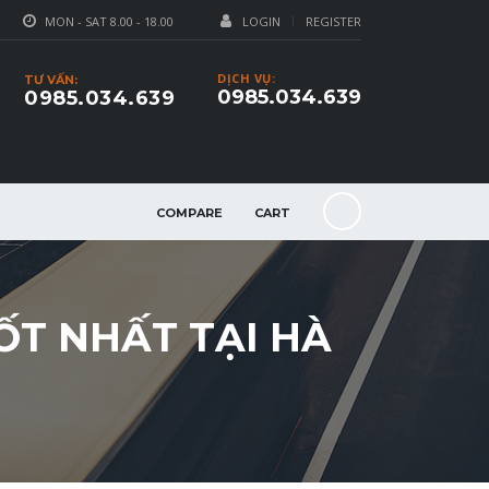
MON - SAT 8.00 - 18.00
LOGIN
REGISTER
DỊCH VỤ:
TƯ VẤN:
0985.034.639
0985.034.639
COMPARE
CART
ỐT NHẤT TẠI HÀ