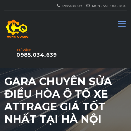
0985.034.639
MON - SAT 8.00 - 18.00
TƯ VẤN:
0985.034.639
GARA CHUYÊN SỬA
ĐIỀU HÒA Ô TÔ XE
ATTRAGE GIÁ TỐT
NHẤT TẠI HÀ NỘI