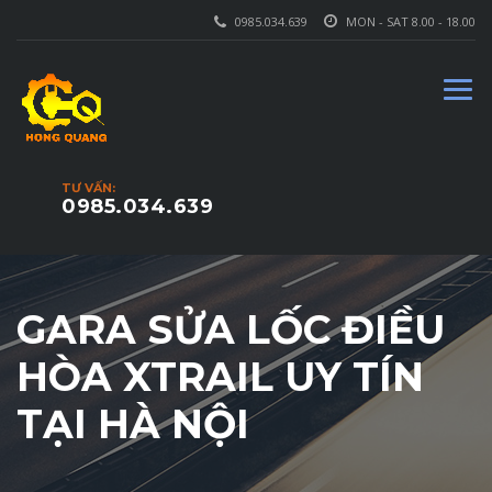
0985.034.639
MON - SAT 8.00 - 18.00
TƯ VẤN:
0985.034.639
GARA SỬA LỐC ĐIỀU
HÒA XTRAIL UY TÍN
TẠI HÀ NỘI