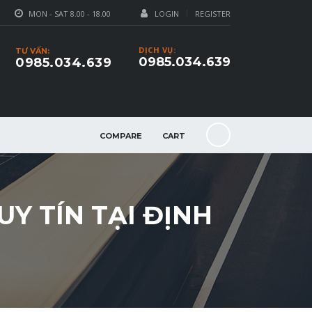
MON - SAT 8.00 - 18.00
LOGIN
REGISTER
DỊCH VỤ:
TƯ VẤN:
0985.034.639
0985.034.639
COMPARE
CART
UY TÍN TẠI ĐỊNH