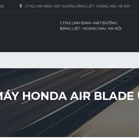
639
CT1X2 LINH ĐÀM- MẶT ĐƯỜNG BẰNG LIỆT- HOÀNG MAI- HÀ NỘI
CT1X2 LINH ĐÀM- MẶT ĐƯỜNG
BẰNG LIỆT- HOÀNG MAI- HÀ NỘI
MÁY HONDA AIR BLADE 