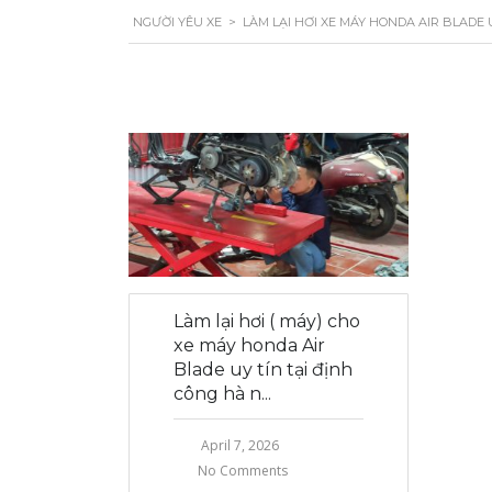
NGƯỜI YÊU XE
>
LÀM LẠI HƠI XE MÁY HONDA AIR BLADE 
Làm lại hơi ( máy) cho
xe máy honda Air
Blade uy tín tại định
công hà n...
April 7, 2026
No Comments