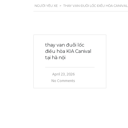
NGƯỜI YÊU XE
>
THAY VAN ĐUÔI LỐC ĐIỀU HÒA CANIVAL
thay van đuôi lốc
điều hòa KIA Canival
tại hà nội
April 23, 2026
No Comments