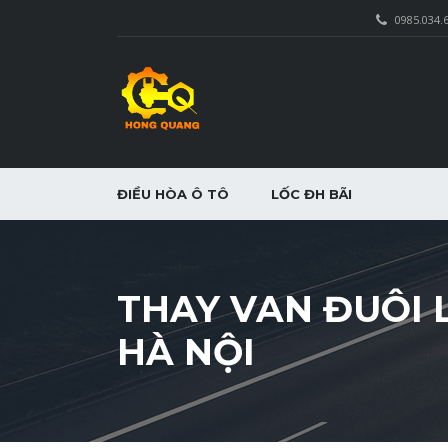
0985.034.
ĐIỀU HÒA Ô TÔ
LỐC ĐH BÃI
THAY VAN ĐUÔI 
HÀ NỘI