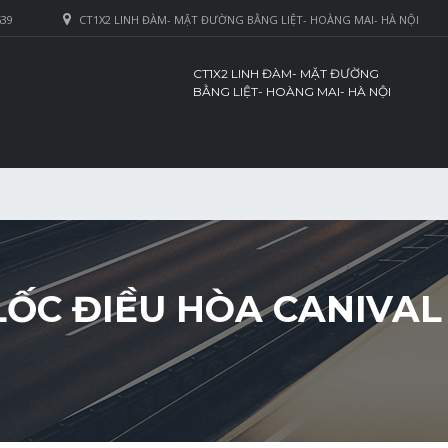
639
CT1X2 LINH ĐÀM- MẶT ĐƯỜNG BẰNG LIỆT- HOÀNG MAI- HÀ NỘI
CT1X2 LINH ĐÀM- MẶT ĐƯỜNG
BẰNG LIỆT- HOÀNG MAI- HÀ NỘI
LỐC ĐIỀU HÒA CANIVAL