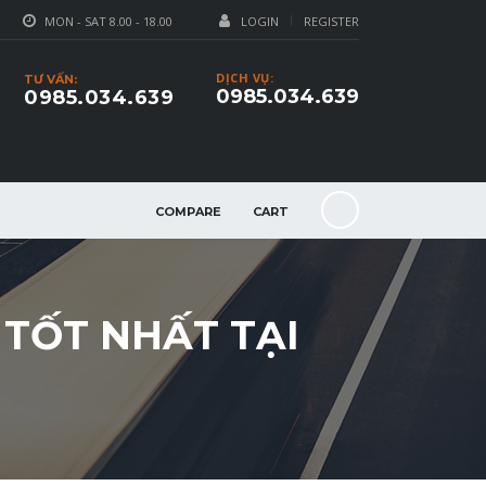
MON - SAT 8.00 - 18.00
LOGIN
REGISTER
DỊCH VỤ:
TƯ VẤN:
0985.034.639
0985.034.639
COMPARE
CART
 TỐT NHẤT TẠI