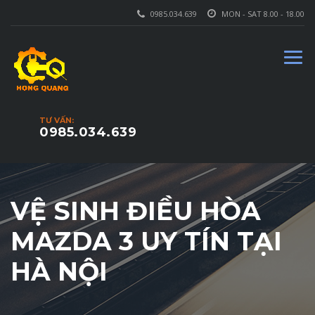
0985.034.639
MON - SAT 8.00 - 18.00
TƯ VẤN:
0985.034.639
VỆ SINH ĐIỀU HÒA
MAZDA 3 UY TÍN TẠI
HÀ NỘI