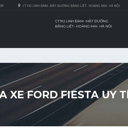
639
CT1X2 LINH ĐÀM- MẶT ĐƯỜNG BẰNG LIỆT- HOÀNG MAI- HÀ NỘI
CT1X2 LINH ĐÀM- MẶT ĐƯỜNG
BẰNG LIỆT- HOÀNG MAI- HÀ NỘI
A XE FORD FIESTA UY T