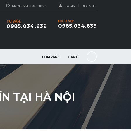
MON - SAT 8.00 - 18.00
LOGIN
REGISTER
DỊCH VỤ:
TƯ VẤN:
0985.034.639
0985.034.639
COMPARE
CART
ÍN TẠI HÀ NỘI