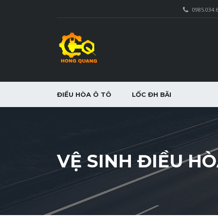
0985.034.
ĐIỀU HÒA Ô TÔ
LỐC ĐH BÃI
VỆ SINH ĐIỀU HÒ