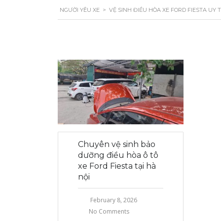
NGƯỜI YÊU XE
>
VỆ SINH ĐIỀU HÒA XE FORD FIESTA UY T
Chuyên vệ sinh bảo
dưỡng điều hòa ô tô
xe Ford Fiesta tại hà
nội
February 8, 2026
No Comments